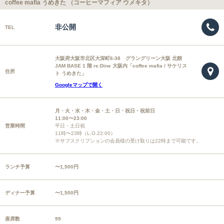
coffee mafia うめきた （コーヒーマフィア ウメキタ）
非公開
TEL
大阪府大阪市北区大深町6-38 グラングリーン大阪 北館
JAM BASE 1 階 re:Dine 大阪内「coffee mafia / サケリス
住所
ト うめきた」
Googleマップで開く
月・火・水・木・金・土・日・祝日・祝前日
11:00〜23:00
営業時間
平日・土日祝
11時〜23時（L.O.22:00）
※サブスクリプションの会員様の受け取りは22時まで可能です。
ランチ予算
〜1,500円
ディナー予算
〜1,500円
座席数
99